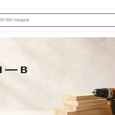
и — в