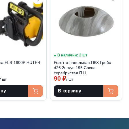
● В наличии: 2 шт
ла ELS-1800Р HUTER
Розетта напольная ПВХ Грейс
d26 2шт/уп 195 Сосна
серебристая П11
90
₽
/ шт
/ шт
ину
В корзину