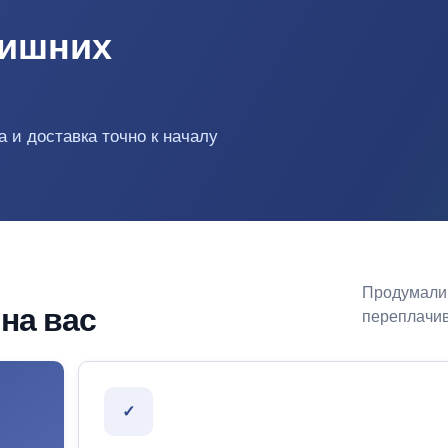
лишних
 и доставка точно к началу
Продумали 
на вас
переплачив
✓