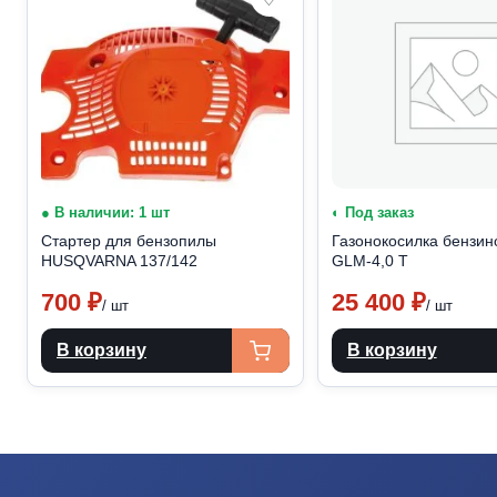
● В наличии: 1 шт
◐ Под заказ
Стартер для бензопилы
Газонокосилка бензин
HUSQVARNA 137/142
GLM-4,0 Т
700
₽
25 400
₽
/ шт
/ шт
В корзину
В корзину