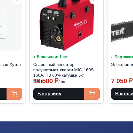
● В наличии: 1 шт
◐ Под заказ
овая Хутер
Сварочный инвертор
Электропи
полуавтомат. сварки МIG-160S
160А. ПВ 60% катушка 5кг
16 500
₽
7 050
₽
Матрикс
/ шт
В корзину
В корз