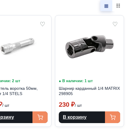
▦
☷
♡
♡
личии: 2 шт
● В наличии: 1 шт
тель воротка 50мм,
Шарнир карданный 1/4 MATRIX
т 1/4 STELS
298905
₽
230
₽
/ шт
/ шт
орзину
В корзину