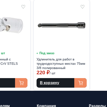
♡
♡
1 шт
◐ Под заказ
нный с
Удлинитель для работ в
8 CrV STELS
труднодоступных местах 75мм
3/8 полированный
220
₽
/ шт
В корзину
телям
Компания
Разделы 