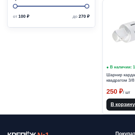
Минимальная
Максимальная
от
100 ₽
до
270 ₽
цена
цена
● В наличии: 
Шарнир карда
квадратом 3/
250
₽
/ шт
В корзину
Покупа