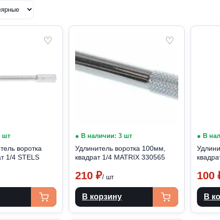
♡
♡
2 шт
● В наличии: 3 шт
● В на
тель воротка
Удлинитель воротка 100мм,
Удлини
т 1/4 STELS
квадрат 1/4 MATRIX 330565
квадра
210
₽
100
/ шт
В корзину
В к