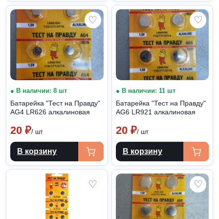
♡
♡
● В наличии: 8 шт
● В наличии: 11 шт
Батарейка "Тест на Правду"
Батарейка "Тест на Правду"
АG4 LR626 алкалиновая
АG6 LR921 алкалиновая
20
₽
20
₽
/ шт
/ шт
В корзину
В корзину
♡
♡