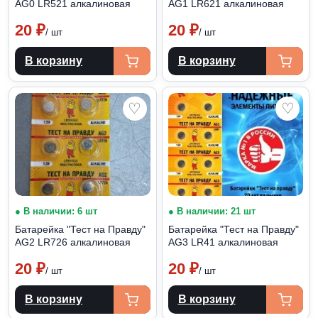
АG0 LR521 алкалиновая
АG1 LR621 алкалиновая
20
₽
20
₽
/ шт
/ шт
В корзину
В корзину
♡
♡
● В наличии: 6 шт
● В наличии: 21 шт
Батарейка "Тест на Правду"
Батарейка "Тест на Правду"
АG2 LR726 алкалиновая
АG3 LR41 алкалиновая
20
₽
20
₽
/ шт
/ шт
В корзину
В корзину