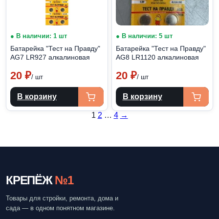
● В наличии: 1 шт
● В наличии: 5 шт
Батарейка "Тест на Правду"
Батарейка "Тест на Правду"
АG7 LR927 алкалиновая
АG8 LR1120 алкалиновая
20
₽
20
₽
/ шт
/ шт
В корзину
В корзину
Posts
1
2
…
4
→
pagination
КРЕПЁЖ
№1
Товары для стройки, ремонта, дома и
сада — в одном понятном магазине.