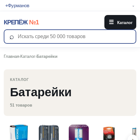
⌖
Фурманов
⌄
КРЕПЁЖ
№1
☰
Каталог
⌕
Главная
›
Каталог
›
Батарейки
КАТАЛОГ
Батарейки
51 товаров
›