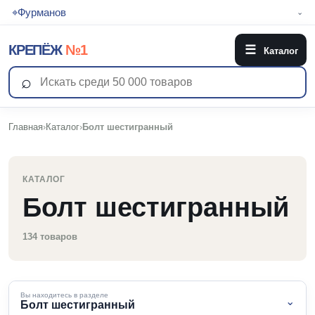
⌖
Фурманов
⌄
КРЕПЁЖ
№1
☰
Каталог
⌕
Главная
›
Каталог
›
Болт шестигранный
КАТАЛОГ
Болт шестигранный
134 товаров
Вы находитесь в разделе
⌄
Болт шестигранный