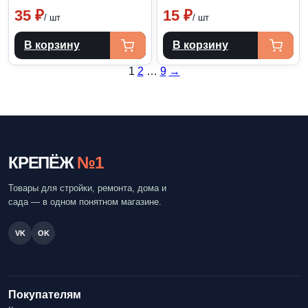
35
₽
15
₽
/ шт
/ шт
В корзину
В корзину
Пагинация
1
2
…
9
→
записей
КРЕПЁЖ
№1
Товары для стройки, ремонта, дома и
сада — в одном понятном магазине.
VK
OK
Покупателям