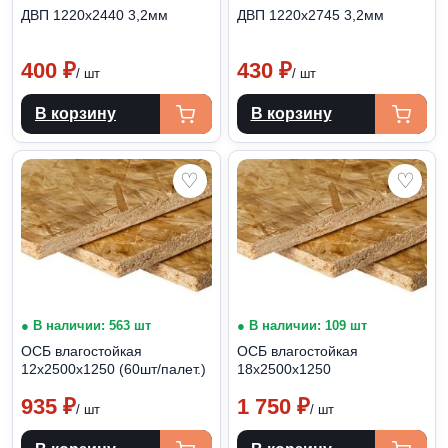
ДВП 1220х2440 3,2мм
ДВП 1220х2745 3,2мм
400
₽
430
₽
/ шт
/ шт
В корзину
В корзину
♡
♡
● В наличии: 563 шт
● В наличии: 109 шт
ОСБ влагостойкая
ОСБ влагостойкая
12х2500х1250 (60шт/палет.)
18х2500х1250
935
₽
1 750
₽
/ шт
/ шт