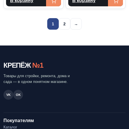
В корзину
В корзину
Пагинация
1
2
→
записей
КРЕПЁЖ
№1
Товары для стройки, ремонта, дома и
сада — в одном понятном магазине.
VK
OK
Покупателям
Каталог