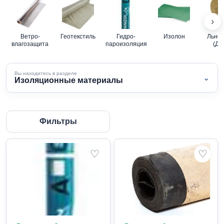
›
Ветро-
Геотекстиль
Гидро-
Изолон
Льнов
влагозащита
пароизоляция
(Дж
Вы находитесь в разделе
⌄
Изоляционные материалы
Фильтры
♡
♡