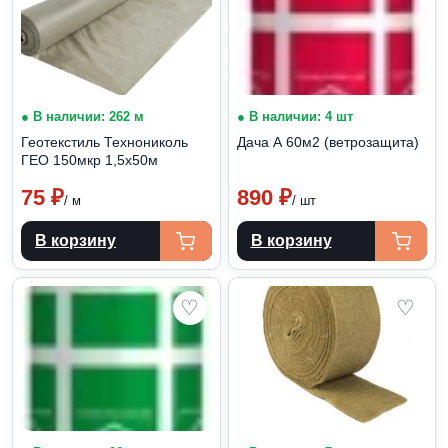
● В наличии: 262 м
● В наличии: 4 шт
Геотекстиль Технониколь
Дача А 60м2 (ветрозащита)
ГЕО 150мкр 1,5х50м
75
₽
890
₽
/ м
/ шт
В корзину
В корзину
♡
♡