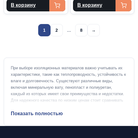
В корзину
В корзину
Пагинация
1
2
…
8
→
записей
При выборе изоляционных материалов важно учитывать их
характеристики, такие как теплопроводность, устойчивость к
влаге и долговечность. Существуют различные виды,
включая минеральную вату, пенопласт и полиуретан,
каждый из которых имеет свои преимущества и недостатки.
Для надежного качества по низким ценам стоит сравнивать
предложения от разных производителей и обращать
внимание на сертификаты качества.
Показать полностью
Полезные советы при
выборе изоляционных материалов
Определите цель использования
: