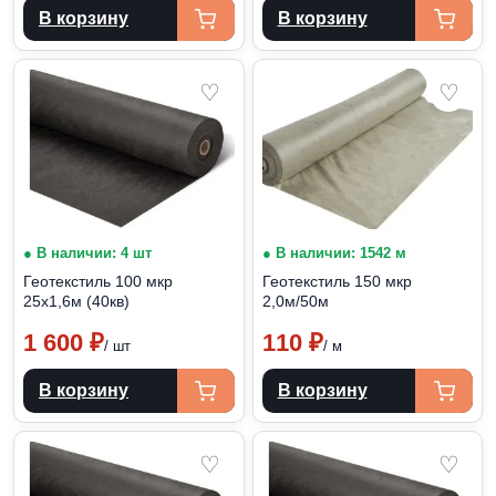
В корзину
В корзину
♡
♡
● В наличии: 4 шт
● В наличии: 1542 м
Геотекстиль 100 мкр
Геотекстиль 150 мкр
25х1,6м (40кв)
2,0м/50м
1 600
₽
110
₽
/ шт
/ м
В корзину
В корзину
♡
♡