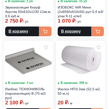
● В наличии: 2 уп
● В наличии: 15 уп
Звукоизоляция Кнауф
ИЗОБОКС 44R Мини
Акустик 50х610х1230 12кв.м,
(2х6560х610х50) рул 0,4 м3/
0,6 куб.м
упак 9-11 кг/м3
2 750
₽
1 070
₽
/ уп
/ уп
В корзину
В корзину
♡
♡
● В наличии: 3 шт
● В наличии: 359 м
Изобокс ТЕХНОНИКОЛЬ
Изолон НПЭ 2мм (52,5 м2,
(пароизоляция) В (70 м2/
50 м,п)
рул)
2 100
₽
20
₽
/ шт
/ м