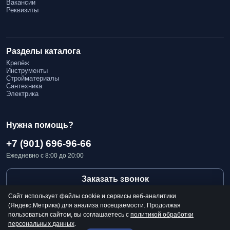
Вакансии
Полиуретан
:
Реквизиты
Высокая теплоизоляция, но может быть дороже.
Как выбрать надежное качество и по низким ценам
Разделы каталога
Сравнение предложений
:
Крепёж
Инструменты
Изучите несколько поставщиков и их цены.
Стройматериалы
Сантехника
Проверка сертификатов
:
Электрика
Убедитесь, что материалы соответствуют стандартам
безопасности и качества.
Нужна помощь?
Обращение к специалистам
:
+7 (901) 696-96-66
Консультации с профессионалами помогут избежать ошибок
Ежедневно с 8:00 до 20:00
при выборе.
Заказать звонок
Сайт использует файлы cookie и сервисы веб-аналитики
(Яндекс.Метрика) для анализа посещаемости. Продолжая
пользоваться сайтом, вы соглашаетесь с
политикой обработки
персональных данных
.
☎