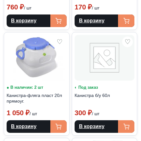
760
₽
170
₽
/ шт
/ шт
В корзину
В корзину
♡
♡
● В наличии: 2 шт
◐ Под заказ
Канистра-фляга пласт 20л
Канистра б/у 60л
прямоуг.
1 050
₽
300
₽
/ шт
/ шт
В корзину
В корзину