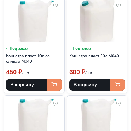
♡
♡
◐ Под заказ
◐ Под заказ
Канистра пласт 10л со
Канистра пласт 20л М040
сливом М049
450
₽
600
₽
/ шт
/ шт
В корзину
В корзину
♡
♡