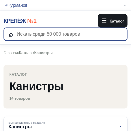
⌖
Фурманов
⌄
КРЕПЁЖ
№1
☰
Каталог
⌕
Главная
›
Каталог
›
Канистры
КАТАЛОГ
Канистры
14 товаров
Вы находитесь в разделе
⌄
Канистры