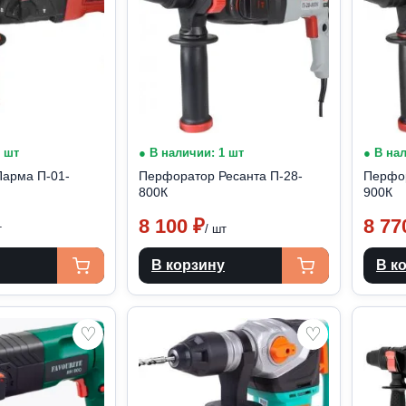
3 шт
● В наличии: 1 шт
● В на
арма П-01-
Перфоратор Ресанта П-28-
Перфор
800К
900К
8 100
₽
8 7
т
/ шт
В корзину
В к
♡
♡