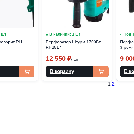
1 шт
● В наличии: 1 шт
◐ Под 
Фаворит RH
Перфоратор Штурм 1700Вт
Перфо
RH2517
3-режи
12 550
₽
9 0
т
/ шт
В корзину
В к
Posts
1
2
→
pagin