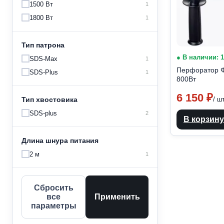
1500 Вт
1
1800 Вт
1
Тип патрона
● В наличии: 
SDS-Max
1
Перфоратор 
SDS-Plus
1
800Вт
6 150
₽
Тип хвостовика
/ ш
SDS-plus
2
В корзину
Длина шнура питания
2 м
1
Сбросить
все
Применить
параметры