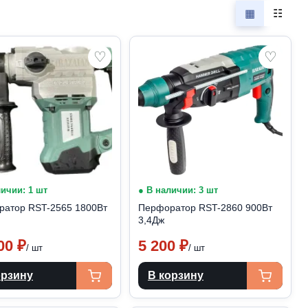
▦
☷
♡
♡
личии: 1 шт
● В наличии: 3 шт
атор RST-2565 1800Вт
Перфоратор RST-2860 900Вт
3,4Дж
600
₽
5 200
₽
/ шт
/ шт
орзину
В корзину