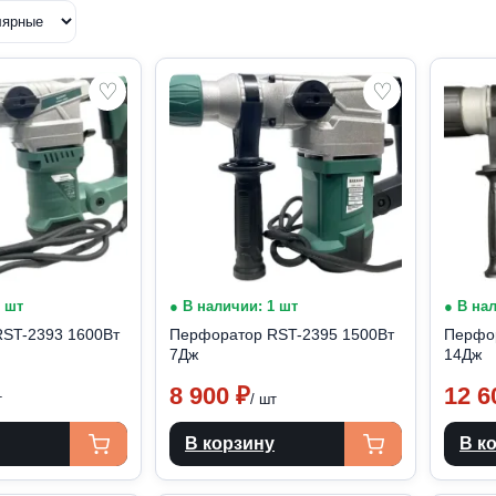
♡
♡
2 шт
● В наличии: 1 шт
● В на
ST-2393 1600Вт
Перфоратор RST-2395 1500Вт
Перфор
7Дж
14Дж
8 900
₽
12 
т
/ шт
В корзину
В к