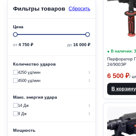
Фильтры товаров
Сбросить
Цена
Min
Max
от
4 750 ₽
до
16 000 ₽
● В наличии: 
price
price
Перфоратор П
Количество ударов
24/900ЭР
4250 уд/мин
1
6 500
₽
/ ш
4500 уд/мин
1
В корзину
Макс. энергия удара
14 Дж
1
9 Дж
1
Мощность