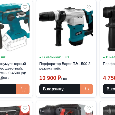
♡
♡
1 шт
● В наличии: 1 шт
● В на
ккумуляторный
Перфоратор Варяг ПЭ-1500 2-
Перфор
(бесщеточный,
режима кейс
/мин 0-4500 уд/
10 900
₽
4 7
 без з
 шт
/ шт
В корзину
В к
♡
♡