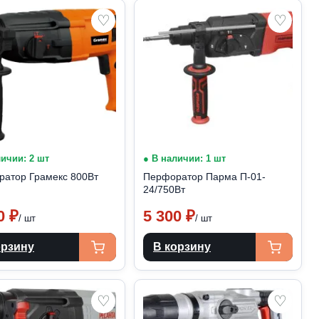
♡
♡
личии: 2 шт
● В наличии: 1 шт
атор Грамекс 800Вт
Перфоратор Парма П-01-
24/750Вт
50
₽
5 300
₽
/ шт
/ шт
орзину
В корзину
♡
♡