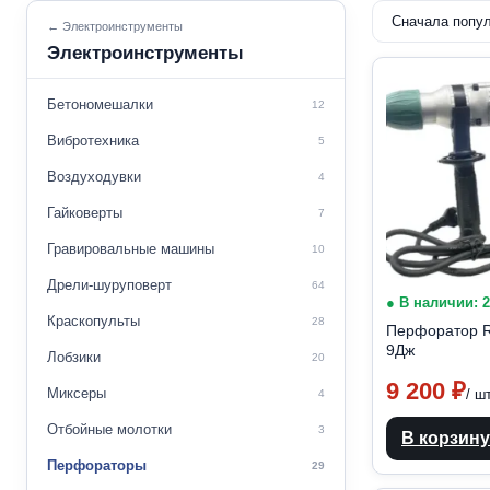
← Электроинструменты
Электроинструменты
Бетономешалки
12
Вибротехника
5
Воздуходувки
4
Гайковерты
7
Гравировальные машины
10
Дрели-шуруповерт
64
● В наличии: 
Краскопульты
28
Перфоратор R
9Дж
Лобзики
20
9 200
₽
Миксеры
/ ш
4
Отбойные молотки
3
В корзину
Перфораторы
29