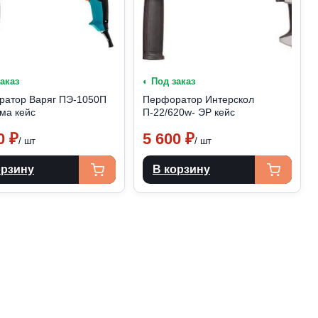
заказ
◐ Под заказ
ратор Варяг ПЭ-1050П
Перфоратор Интерскол
ма кейс
П-22/620w- ЭР кейс
00
₽
5 600
₽
/ шт
/ шт
орзину
В корзину
ation