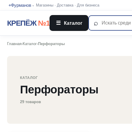
⌖
Фурманов
Магазины
·
Доставка
·
Для бизнеса
⌄
⌕
КРЕПЁЖ
№1
☰
Каталог
Главная
›
Каталог
›
Перфораторы
КАТАЛОГ
Перфораторы
29 товаров