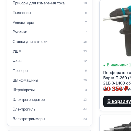
Приборы для измерения тока
18
Пылесосы
8
Реноваторы
7
Рубанки
7
Станки для заточки
18
УШМ
53
Фены
12
● В наличии: 
Фрезеры
6
Перфоратор а
Варяг П-260 
Шлифмашины
20
21В 0-1400 об
10 350
₽
мин ) без АКБ,
/
Штроборезы
3
Электрогенератор
13
В корзину
Электропилы
44
Электротриммеры
23