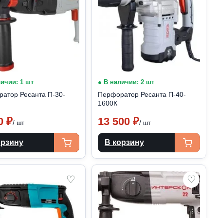
личии: 1 шт
● В наличии: 2 шт
атор Ресанта П-30-
Перфоратор Ресанта П-40-
1600К
70
₽
13 500
₽
/ шт
/ шт
орзину
В корзину
♡
♡