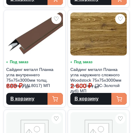
♡
♡
◐ Под заказ
◐ Под заказ
Сайдинг металл Планка
Сайдинг металл Планка
угла внутреннего
угла наружнего сложного
75х75х3000мм толщ.
Woodstock 75х75х3000мм
800
₽
2 600
₽
0,45мм (RAL8017) МП
толщ.0,5мм (ЭС-Золотой
/ шт
/ шт
дуб) МП
В корзину
В корзину
♡
♡