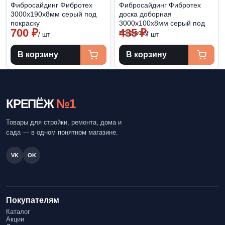
Фибросайдинг Фибротех
Фибросайдинг Фибротех
3000х190х8мм серый под
доска доборная
покраску
3000х100х8мм серый под
700
₽
435
₽
покраску
/ шт
/ шт
В корзину
В корзину
КРЕПЁЖ
№1
Товары для стройки, ремонта, дома и
сада — в одном понятном магазине.
VK
OK
Покупателям
Каталог
Акции