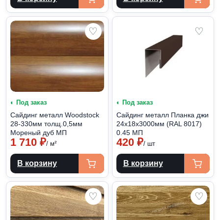
♡
♡
◐ Под заказ
◐ Под заказ
Сайдинг металл Woodstock
Сайдинг металл Планка джи
28-330мм толщ.0,5мм
24х18х3000мм (RAL 8017)
Мореный дуб МП
0.45 МП
1 710
₽
420
₽
/ м²
/ шт
В корзину
В корзину
♡
♡