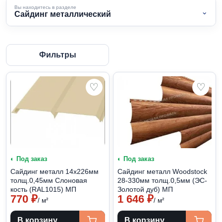
Вы находитесь в разделе
⌄
Сайдинг металлический
Фильтры
♡
♡
◐ Под заказ
◐ Под заказ
Сайдинг металл 14х226мм
Сайдинг металл Woodstock
толщ.0,45мм Слоновая
28-330мм толщ.0,5мм (ЭС-
кость (RAL1015) МП
Золотой дуб) МП
770
₽
1 646
₽
/ м²
/ м²
В корзину
В корзину