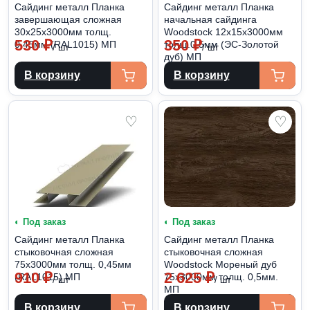
Сайдинг металл Планка
Сайдинг металл Планка
завершающая сложная
начальная сайдинга
30х25х3000мм толщ.
Woodstock 12х15х3000мм
530
₽
350
₽
0,45мм (RAL1015) МП
толщ.0,5мм (ЭС-Золотой
/ шт
/ шт
дуб) МП
В корзину
В корзину
♡
♡
◐ Под заказ
◐ Под заказ
Сайдинг металл Планка
Сайдинг металл Планка
стыковочная сложная
стыковочная сложная
75х3000мм толщ. 0,45мм
Woodstock Мореный дуб
910
₽
2 625
₽
(RAL1015) МП
75х3000мм толщ. 0,5мм.
/ шт
/ шт
МП
В корзину
В корзину