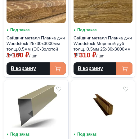
◐ Под заказ
◐ Под заказ
Сайдинг металл Планка джи
Сайдинг металл Планка джи
Woodstock 25х30х3000мм
Woodstock Мореный дуб
толщ.0,5мм (ЭС-Золотой
толщ. 0,5мм 25х30х3000мм
1 160
₽
1 310
₽
дуб) МП
МП
/ шт
/ шт
В корзину
В корзину
♡
♡
◐ Под заказ
◐ Под заказ