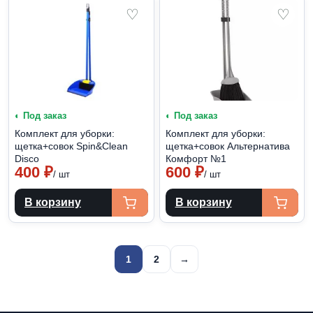
♡
♡
◐ Под заказ
◐ Под заказ
Комплект для уборки:
Комплект для уборки:
щетка+совок Spin&Clean
щетка+совок Альтернатива
Disco
Комфорт №1
400
₽
600
₽
/ шт
/ шт
В корзину
В корзину
Пагинация
1
2
→
записей