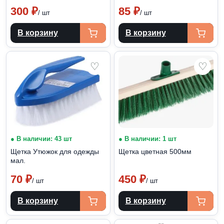
300
₽
85
₽
/ шт
/ шт
В корзину
В корзину
♡
♡
● В наличии: 43 шт
● В наличии: 1 шт
Щетка Утюжок для одежды
Щетка цветная 500мм
мал.
70
₽
450
₽
/ шт
/ шт
В корзину
В корзину