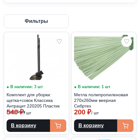
Фильтры
♡
♡
● В наличии: 3 шт
● В наличии: 1 шт
Комплект для уборки:
Метла полипропиленовая
щетка+совок Классика
270х260мм веерная
Антрацит 220205 Пластик
Сибртех
540
₽
200
₽
Републик
/ шт
/ шт
В корзину
В корзину