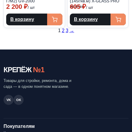
Г/М2) GV-2000
(145г/кв.м) X-GLASS PRO
2 200
₽
605
₽
желтая
/ шт
/ шт
В корзину
В корзину
Пагинация
1
2
3
→
записей
КРЕПЁЖ
№1
Товары для стройки, ремонта, дома и
сада — в одном понятном магазине.
VK
OK
Покупателям