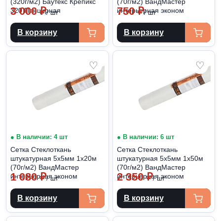
(320г/м2) Баутекс Крепикс
(70г/м2) ВандМастер
3 000
₽
750
₽
320 Панцирная
интерьерная эконом
/ шт
/ шт
В корзину
В корзину
♡
♡
● В наличии: 4 шт
● В наличии: 6 шт
Сетка Стеклоткань
Сетка Стеклоткань
штукатурная 5х5мм 1х20м
штукатурная 5х5мм 1х50м
(70г/м2) ВандМастер
(70г/м2) ВандМастер
1 080
₽
2 350
₽
интерьерная эконом
интерьерная эконом
/ шт
/ шт
В корзину
В корзину