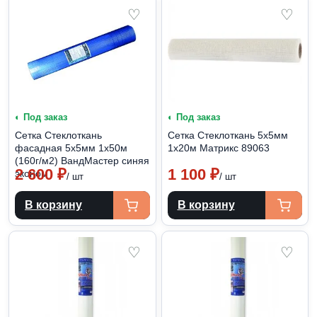
♡
♡
◐ Под заказ
◐ Под заказ
Сетка Cтеклоткань
Сетка Стеклоткань 5х5мм
фасадная 5х5мм 1х50м
1х20м Матрикс 89063
(160г/м2) ВандМастер синяя
2 600
₽
1 100
₽
эконом
/ шт
/ шт
В корзину
В корзину
♡
♡