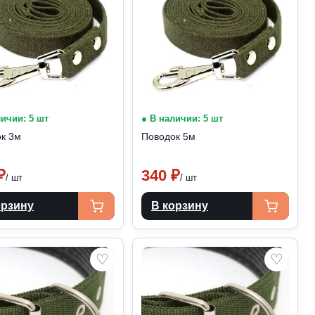
личии: 5 шт
● В наличии: 5 шт
к 3м
Поводок 5м
₽
340
₽
/ шт
/ шт
орзину
В корзину
♡
♡