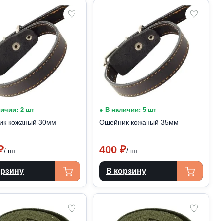
♡
♡
личии: 2 шт
● В наличии: 5 шт
ик кожаный 30мм
Ошейник кожаный 35мм
₽
400
₽
/ шт
/ шт
орзину
В корзину
♡
♡