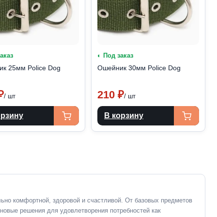
заказ
◐ Под заказ
к 25мм Police Dog
Ошейник 30мм Police Dog
₽
210
₽
/ шт
/ шт
орзину
В корзину
нация
сей
ьно комфортной, здоровой и счастливой. От базовых предметов
 новые решения для удовлетворения потребностей как