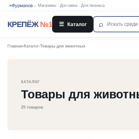
⌖
Фурманов
Магазины
·
Доставка
·
Для бизнеса
⌄
⌕
КРЕПЁЖ
№1
☰
Каталог
Главная
›
Каталог
›
Товары для животных
КАТАЛОГ
Товары для животн
25 товаров