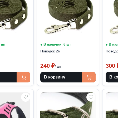
8 шт
● В наличии: 6 шт
● В на
Поводок 2м
Поводо
240
₽
300
/ шт
В корзину
В к
♡
♡