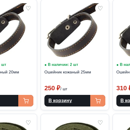
♡
♡
6 шт
● В наличии: 2 шт
● В на
аный 20мм
Ошейник кожаный 25мм
Ошейн
250
₽
310
/ шт
В корзину
В к
♡
♡