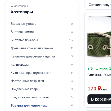
← Хозтовары
Хозтовары
Багажная утварь
16
Бытовая химия
83
Бытовые приборы
184
Домашнее консервирование
41
Канатно-веревочные изделия
59
Канцтовары
126
● В наличии: 
Кухонные принадлежности
64
Ошейник 20м
Настольные покрытия
23
170
₽
Придверные ковры
/ шт
32
Средства личной гигиены
34
В корзину
Товары для животных
25