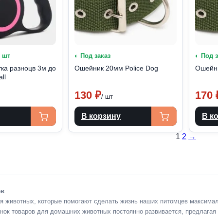
8 шт
◐ Под заказ
◐ Под 
ка разноцв 3м до
Ошейник 20мм Police Dog
Ошейни
ll
130
₽
170
/ шт
В корзину
В к
Паги
1
2
→
запи
ев
я животных, которые помогают сделать жизнь наших питомцев максимал
нок товаров для домашних животных постоянно развивается, предлагая