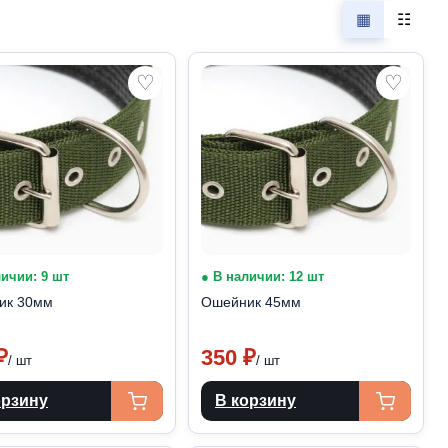
▦
☷
♡
♡
личии: 9 шт
● В наличии: 12 шт
ик 30мм
Ошейник 45мм
₽
350
₽
/ шт
/ шт
орзину
В корзину