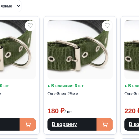
♡
♡
10 шт
● В наличии: 6 шт
● В на
м
Ошейник 25мм
Ошейн
180
₽
220
/ шт
В корзину
В к