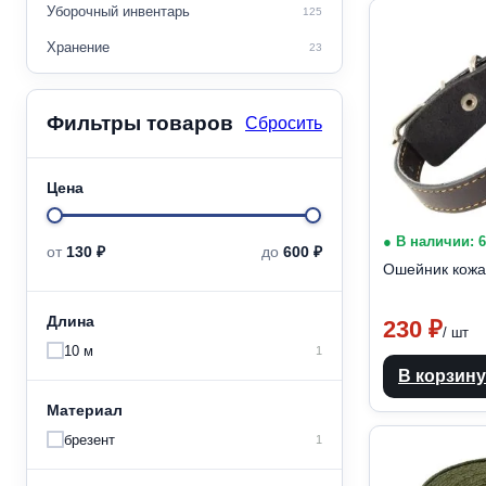
Уборочный инвентарь
125
Хранение
23
Фильтры товаров
Сбросить
Цена
● В наличии: 
Минимальная
Максимальная
от
130 ₽
до
600 ₽
Ошейник кож
цена
цена
Длина
230
₽
/ шт
10 м
1
В корзину
Материал
брезент
1