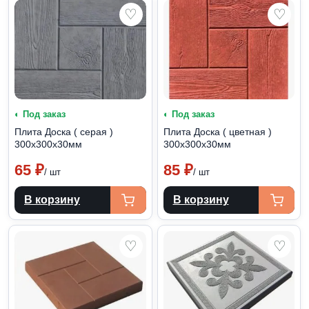
♡
♡
◐ Под заказ
◐ Под заказ
Плита Доска ( серая )
Плита Доска ( цветная )
300х300х30мм
300х300х30мм
65
₽
85
₽
/ шт
/ шт
В корзину
В корзину
♡
♡