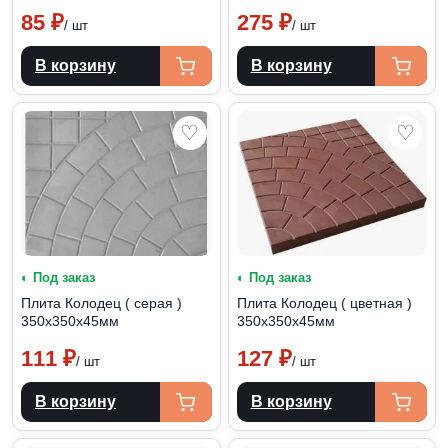
85
₽
275
₽
/ шт
/ шт
В корзину
В корзину
♡
♡
◐ Под заказ
◐ Под заказ
Плита Колодец ( серая )
Плита Колодец ( цветная )
350х350х45мм
350х350х45мм
111
₽
127
₽
/ шт
/ шт
В корзину
В корзину