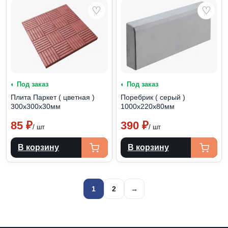
♡
♡
◐ Под заказ
◐ Под заказ
Плита Паркет ( цветная )
Поребрик ( серый )
300х300х30мм
1000х220х80мм
85
₽
390
₽
/ шт
/ шт
В корзину
В корзину
Пагинация
1
2
→
записей