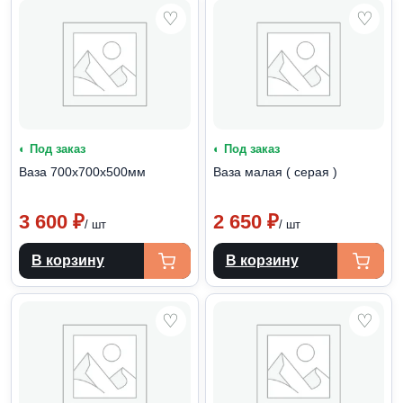
♡
♡
◐ Под заказ
◐ Под заказ
Ваза 700х700х500мм
Ваза малая ( серая )
3 600
₽
2 650
₽
/ шт
/ шт
В корзину
В корзину
♡
♡