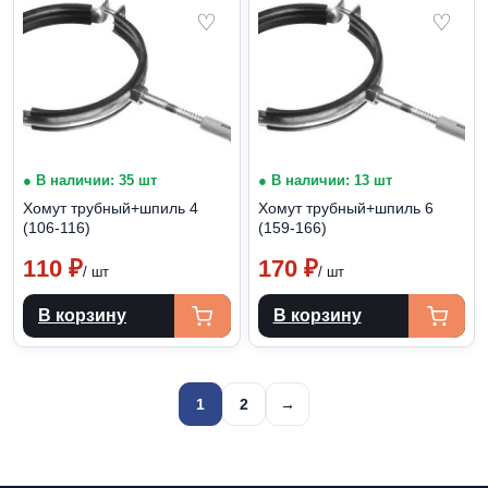
♡
♡
● В наличии: 35 шт
● В наличии: 13 шт
Хомут трубный+шпиль 4
Хомут трубный+шпиль 6
(106-116)
(159-166)
110
₽
170
₽
/ шт
/ шт
В корзину
В корзину
Пагинация
1
2
→
записей