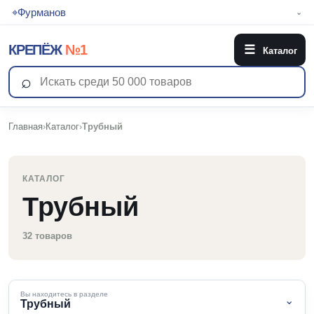
⌖
Фурманов
⌄
КРЕПЁЖ
№1
☰
Каталог
⌕
Главная
›
Каталог
›
Трубный
КАТАЛОГ
Трубный
32 товаров
Вы находитесь в разделе
⌄
Трубный