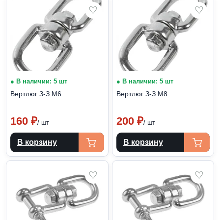
♡
♡
● В наличии: 5 шт
● В наличии: 5 шт
Вертлюг З-З М6
Вертлюг З-З М8
160
₽
200
₽
/ шт
/ шт
В корзину
В корзину
♡
♡