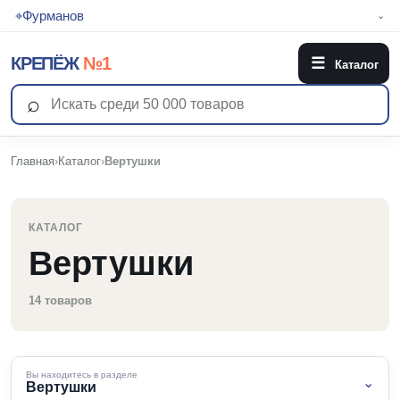
⌖
Фурманов
⌄
КРЕПЁЖ
№1
☰
Каталог
⌕
Главная
›
Каталог
›
Вертушки
КАТАЛОГ
Вертушки
14 товаров
Вы находитесь в разделе
⌄
Вертушки