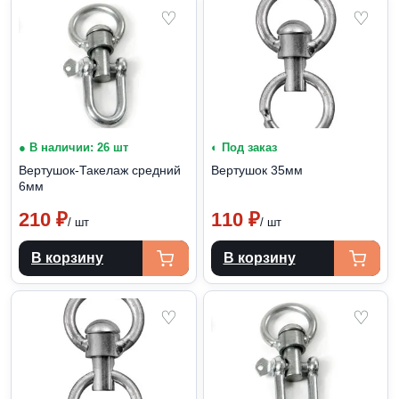
♡
♡
● В наличии: 26 шт
◐ Под заказ
Вертушок-Такелаж средний
Вертушок 35мм
6мм
210
₽
110
₽
/ шт
/ шт
В корзину
В корзину
♡
♡