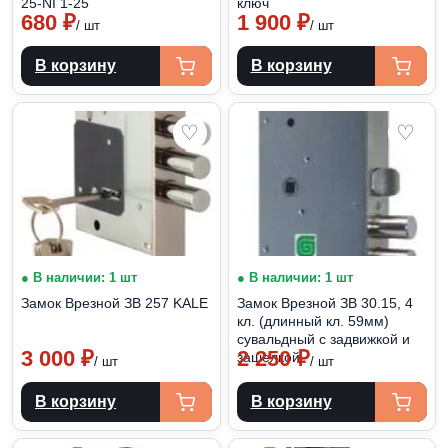
25-NI 1-25
ключ
680
₽
1 900
₽
/ шт
/ шт
В корзину
В корзину
♡
♡
● В наличии: 1 шт
● В наличии: 1 шт
Замок Врезной ЗВ 257 KALE
Замок Врезной ЗВ 30.15, 4
кл. (длинный кл. 59мм)
сувальдный с задвижкой и
3 000
₽
2 250
₽
зашелкой
/ шт
/ шт
В корзину
В корзину