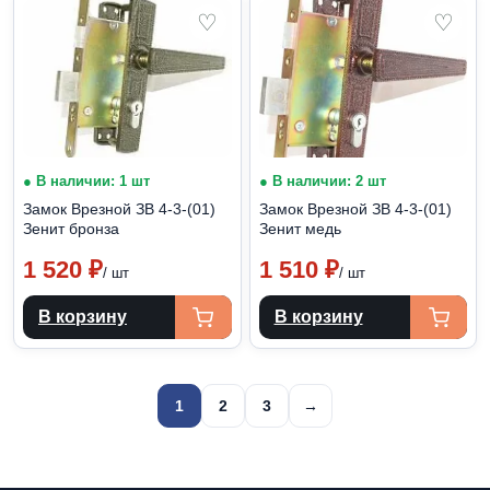
♡
♡
● В наличии: 1 шт
● В наличии: 2 шт
Замок Врезной ЗВ 4-3-(01)
Замок Врезной ЗВ 4-3-(01)
Зенит бронза
Зенит медь
1 520
₽
1 510
₽
/ шт
/ шт
В корзину
В корзину
Пагинация
1
2
3
→
записей