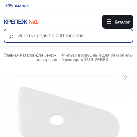
⌖
Фурманов
⌄
КРЕПЁЖ
№1
☰
Каталог
⌕
Главная
›
Каталог
›
Для бензо-
›
Фильтр воздушный для бензопилы
электропил
Хускварна 128R VEBEX
♡