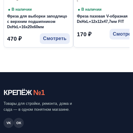
● В наличии
● В наличии
Фреза для выборки заподлицо
Фреза пазовая V-образная
с верхним подшипником
DxHxL=12х12х47,7мм FIT
DxHxL=16х20х60мм
170
₽
Смотре
470
₽
Смотреть
КРЕПЁЖ
№1
Товары для стройки, ремонта, дома и
сада — в одном понятном магазине.
VK
OK