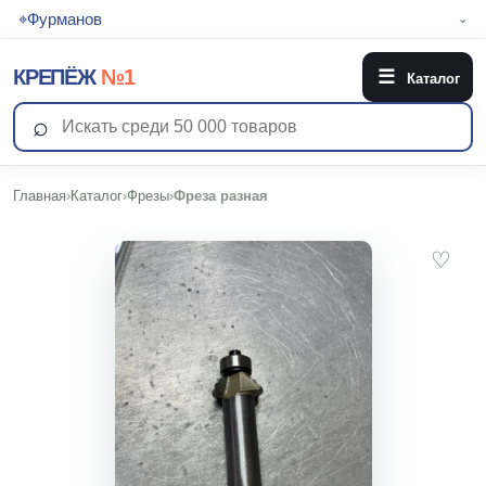
⌖
Фурманов
⌄
КРЕПЁЖ
№1
☰
Каталог
⌕
Главная
›
Каталог
›
Фрезы
›
Фреза разная
♡