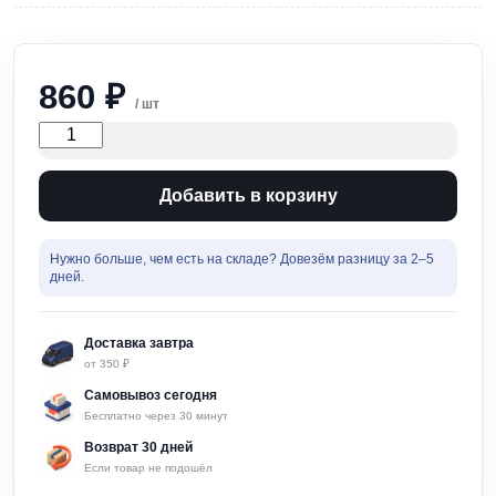
860
₽
/ шт
Количество
товара
Полка
для
Добавить в корзину
ванной
угловая
3-
Нужно больше, чем есть на складе? Довезём разницу за 2–5
х
дней.
ярусная
Рыжий
кот
Доставка завтра
19х19х41
от 350 ₽
Самовывоз сегодня
Бесплатно через 30 минут
Возврат 30 дней
Если товар не подошёл