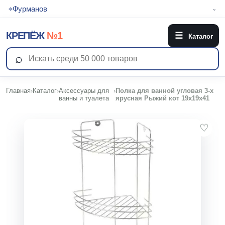
⌖
Фурманов
⌄
КРЕПЁЖ
№1
☰
Каталог
⌕
Главная
›
Каталог
›
Аксессуары для
›
Полка для ванной угловая 3-х
ванны и туалета
ярусная Рыжий кот 19х19х41
♡