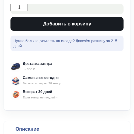
Количество
товара
Полотно
для
Добавить в корзину
сабельной
пилы
2шт
Нужно больше, чем есть на складе? Довезём разницу за 2–5
Быстрый
дней.
и
чистый
рез
Доставка завтра
Вертекс
от 350 ₽
Самовывоз сегодня
Бесплатно через 30 минут
Возврат 30 дней
Если товар не подошёл
Описание