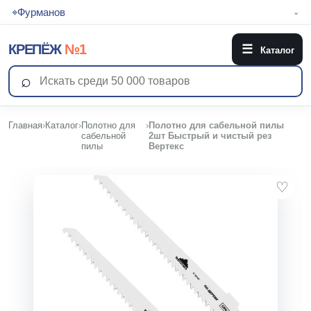
⌖
Фурманов
⌄
КРЕПЁЖ
№1
☰
Каталог
⌕
Главная
›
Каталог
›
Полотно для
›
Полотно для сабельной пилы
сабельной
2шт Быстрый и чистый рез
пилы
Вертекс
♡