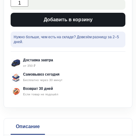
Количество
товара
Прожектор
светодиодный
Добавить в корзину
100Вт
6500к
Феномен
Нужно больше, чем есть на складе? Довезём разницу за 2–5
LT-
дней.
FL-
01N
Доставка завтра
от 350 ₽
Самовывоз сегодня
Бесплатно через 30 минут
Возврат 30 дней
Если товар не подошёл
Описание