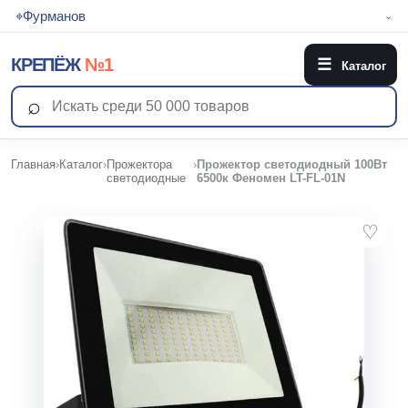
⌖
Фурманов
⌄
КРЕПЁЖ
№1
☰
Каталог
⌕
Главная
›
Каталог
›
Прожектора
›
Прожектор светодиодный 100Вт
светодиодные
6500к Феномен LT-FL-01N
♡