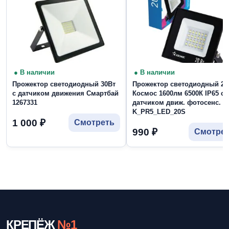
● В наличии
● В наличии
Прожектор светодиодный 30Вт
Прожектор светодиодный 20
с датчиком движения Смартбай
Космос 1600лм 6500К IP65 с
1267331
датчиком движ. фотосенс.
K_PR5_LED_20S
1 000
₽
Смотреть
990
₽
Смотре
КРЕПЁЖ
№1