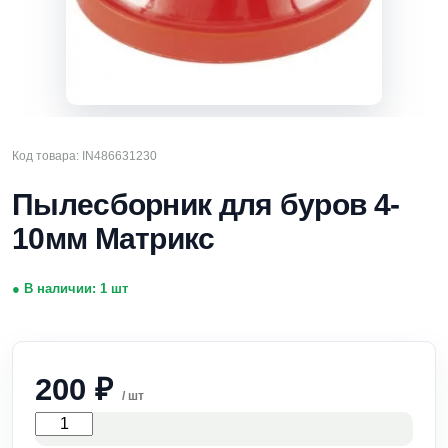
Код товара: IN486631230
Пылесборник для буров 4-
10мм Матрикс
● В наличии: 1 шт
200
₽
/ шт
Количество
товара