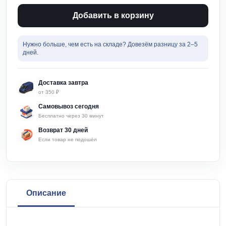
Пылесборник
для
Добавить в корзину
буров
4-
10мм
Нужно больше, чем есть на складе? Довезём разницу за 2–5
Матрикс
дней.
Доставка завтра
от 350 ₽
Самовывоз сегодня
Бесплатно через 30 минут
Возврат 30 дней
Если товар не подошёл
Описание