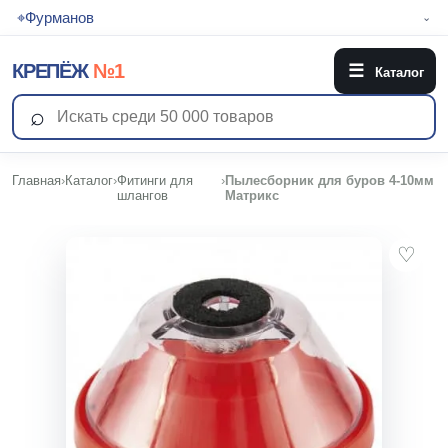
⌖
Фурманов
⌄
КРЕПЁЖ
№1
☰
Каталог
⌕
Главная
›
Каталог
›
Фитинги для
›
Пылесборник для буров 4-10мм
шлангов
Матрикс
♡