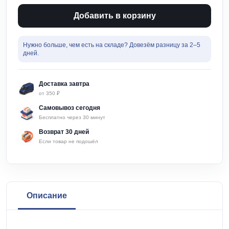
ванны
А52202,САТИН
Добавить в корзину
"FASHUN"
quantity
Нужно больше, чем есть на складе? Довезём разницу за 2–5
дней.
Доставка завтра
от 350 ₽
Самовывоз сегодня
Бесплатно через 30 минут
Возврат 30 дней
Если товар не подошёл
Описание