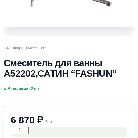
Код товара: IN486633971
Смеситель для ванны
А52202,САТИН “FASHUN”
● В наличии: 2 шт
6 870
₽
/ шт
Смеситель
для