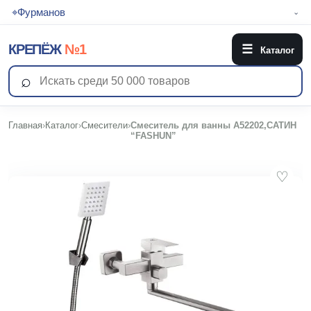
⌖
Фурманов
⌄
КРЕПЁЖ
№1
☰
Каталог
⌕
Главная
›
Каталог
›
Смесители
›
Смеситель для ванны А52202,САТИН
“FASHUN”
♡