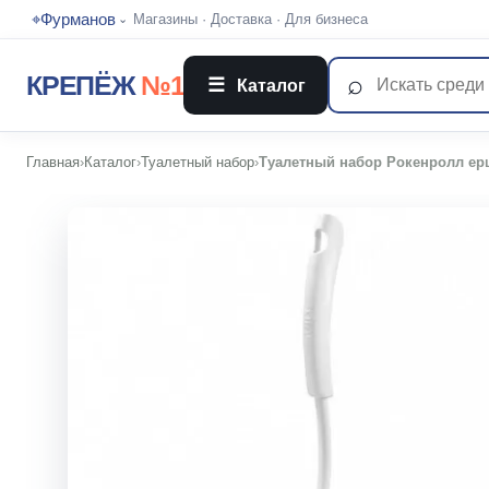
⌖
Фурманов
Магазины
·
Доставка
·
Для бизнеса
⌄
⌕
КРЕПЁЖ
№1
☰
Каталог
Главная
›
Каталог
›
Туалетный набор
›
Туалетный набор Рокенролл ер