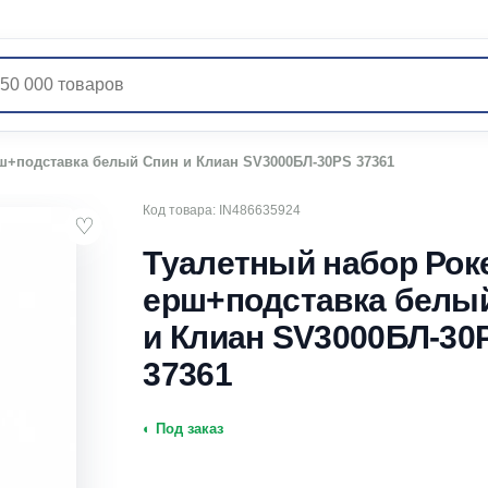
ш+подставка белый Спин и Клиан SV3000БЛ-30PS 37361
Код товара: IN486635924
♡
Туалетный набор Рок
ерш+подставка белы
и Клиан SV3000БЛ-30
37361
◐ Под заказ