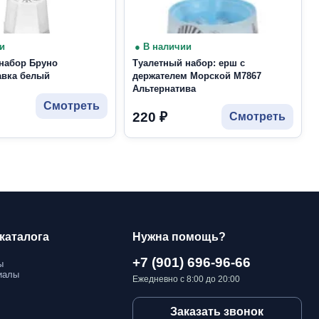
и
● В наличии
набор Бруно
Туалетный набор: ерш с
авка белый
держателем Морской М7867
Альтернатива
Смотреть
220
₽
Смотреть
каталога
Нужна помощь?
+7 (901) 696-96-66
ы
иалы
Ежедневно с 8:00 до 20:00
Заказать звонок