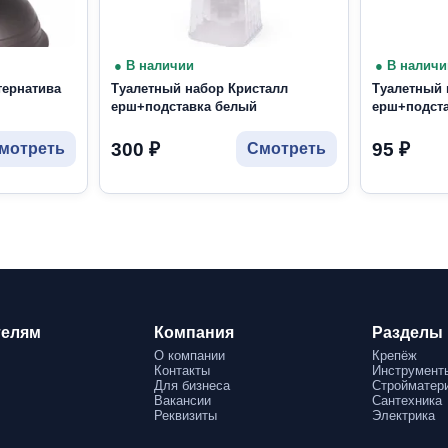
● В наличии
● В наличи
тернатива
Туалетный набор Кристалл
Туалетный 
ерш+подставка белый
ерш+подст
300
₽
95
₽
мотреть
Смотреть
телям
Компания
Разделы 
О компании
Крепёж
Контакты
Инструмент
Для бизнеса
Стройматер
Вакансии
Сантехника
Реквизиты
Электрика