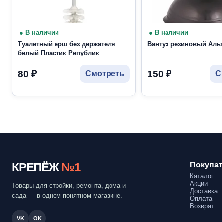
● В наличии
● В наличии
Туалетный ерш без держателя
Вантуз резиновый Аль
белый Пластик Републик
80
₽
150
₽
Смотреть
С
КРЕПЁЖ
№1
Покупа
Каталог
Акции
Товары для стройки, ремонта, дома и
Доставка
сада — в одном понятном магазине.
Оплата
Возврат
VK
OK