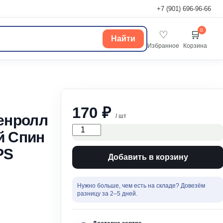
+7 (901) 696-96-66
0
♡
🛒
Найти
Избранное
Корзина
170
₽
енролл
/ шт
Туалетный
й Спин
набор
Рокенролл
PS
ерш+подставка
Добавить в корзину
белый
Спин
и
Нужно больше, чем есть на складе? Довезём
Клиан
разницу за 2–5 дней.
SV3000БЛ-30PS
37361
quantity