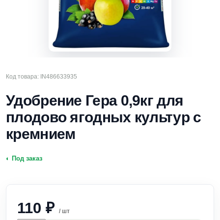
Код товара: IN486633935
Удобрение Гера 0,9кг для
плодово ягодных культур с
кремнием
◐ Под заказ
110
₽
/ шт