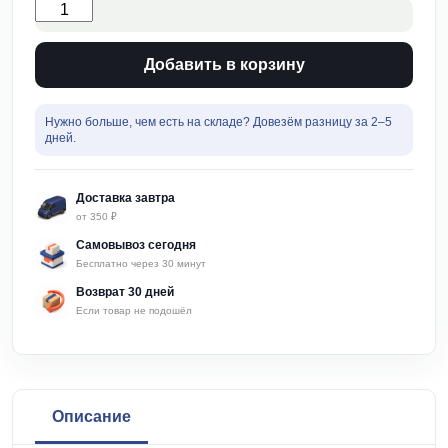
Удобрение
Гера
0,9кг
для
Добавить в корзину
плодово
ягодных
культур
Нужно больше, чем есть на складе? Довезём разницу за 2–5
с
дней.
кремнием
quantity
Доставка завтра
от 350 ₽
Самовывоз сегодня
Бесплатно через 30 минут
Возврат 30 дней
Если товар не подошёл
Описание