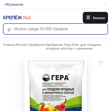
⌖
Фурманов
⌄
КРЕПЁЖ
№1
☰
Каталог
⌕
Главная
›
Каталог
›
Удобрения
›
Удобрение Гера 0,9кг для плодово
ягодных культур с кремнием
♡