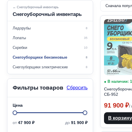
← Снегоуборочный инвентарь
Снегоуборочный инвентарь
Ледорубы
8
Лопаты
35
Скребки
10
Снегоуборщики бензиновые
8
Снегоуборщики электрические
8
● В наличии: 
Фильтры товаров
Сбросить
Снегоуборочн
СБ-952
91 900
₽
Цена
/
В корзину
Минимальная
Максимальная
от
47 900 ₽
до
91 900 ₽