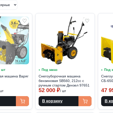
♡
♡
1 шт
◐ Под заказ
◐ Под 
ая машина Варяг
Снегоуборочная машина
Снегоу
бензиновая SB560, 212сс с
СБ-65
ручным стартом Дензел 97651
52 000
₽
47 
 шт
/ шт
В корзину
В к