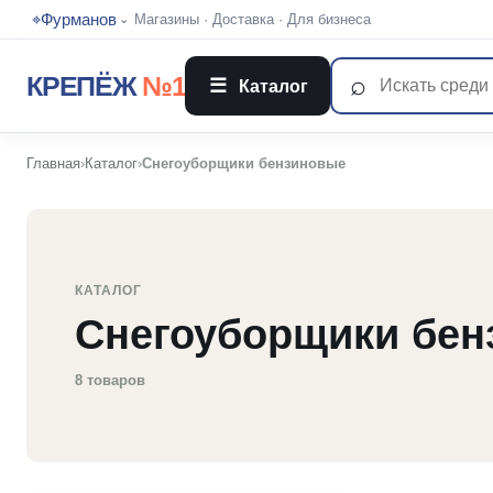
⌖
Фурманов
Магазины
·
Доставка
·
Для бизнеса
⌄
⌕
КРЕПЁЖ
№1
☰
Каталог
Главная
›
Каталог
›
Снегоуборщики бензиновые
КАТАЛОГ
Снегоуборщики бе
8 товаров