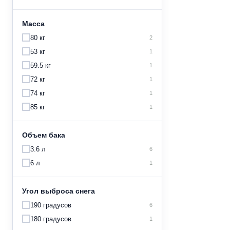
Масса
80 кг
2
53 кг
1
59.5 кг
1
72 кг
1
74 кг
1
85 кг
1
Объем бака
3.6 л
6
6 л
1
Угол выброса снега
190 градусов
6
180 градусов
1