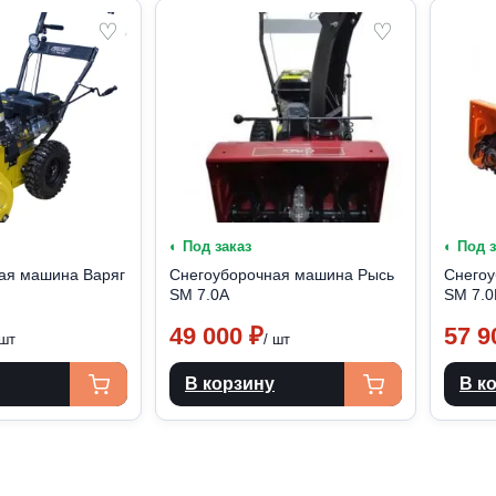
♡
♡
◐ Под заказ
◐ Под 
ая машина Варяг
Снегоуборочная машина Рысь
Снегоу
SM 7.0A
SM 7.0
49 000
₽
57 
 шт
/ шт
В корзину
В к