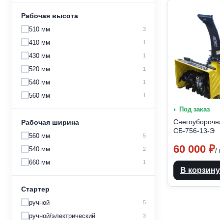
цена
цена
Рабочая высота
510 мм
3
410 мм
1
430 мм
1
520 мм
1
540 мм
1
560 мм
1
◐ Под заказ
Снегоуборочн
Рабочая ширина
СБ-756-13-Э
560 мм
5
60 000
₽
540 мм
2
/
660 мм
1
В корзину
Стартер
ручной
5
ручной/электрический
3