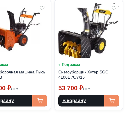
♡
♡
заказ
◐ Под заказ
борочная машина Рысь
Снегоуборщик Хутер SGC
B
4100L 70/7/15
900
₽
53 700
₽
/ шт
/ шт
орзину
В корзину