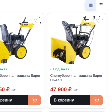
▦
☷
♡
♡
заказ
◐ Под заказ
борочная машина Варяг
Снегоуборочная машина Варяг
0
СБ-651
950
₽
47 900
₽
/ шт
/ шт
орзину
В корзину