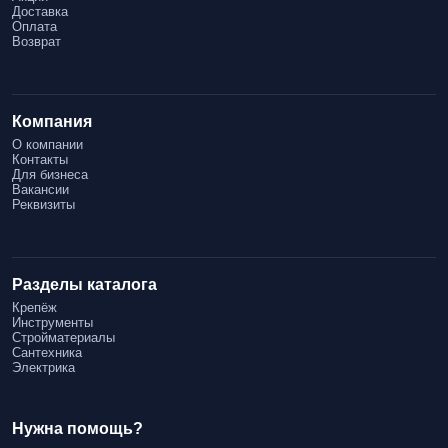
Доставка
Срок службы
: Оцените, как долго покрытие будет служить,
Оплата
Возврат
учитывая условия эксплуатации.
Качество/цена
: Не стоит экономить на качестве, так как это
может привести к дополнительным расходам на повторные
Компания
покраски.
О компании
Удобство работы
: Выбирайте материалы, с которыми легко
Контакты
Для бизнеса
и приятно работать, это упростит процесс покраски.
Вакансии
Реквизиты
Как выбрать надежное качество и по низким ценам
Сравнение цен
: Изучите рынок и сравните цены на разные
бренды, но не забывайте о качестве.
Разделы каталога
Рекомендации
: Опирайтесь на опыт знакомых и отзывы
Крепёж
пользователей о конкретных материалах.
Инструменты
Стройматериалы
Консультации
: Обратитесь к продавцам за советом, но
Сантехника
Электрика
принимайте решение самостоятельно, основываясь на
собранной информации.
Как правильно применять лакокрасочные материалы
Нужна помощь?