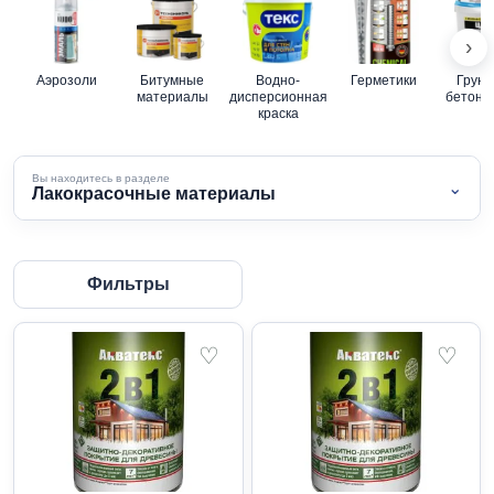
›
Аэрозоли
Битумные
Водно-
Герметики
Грунт
материалы
дисперсионная
бетон-к
краска
Вы находитесь в разделе
⌄
Лакокрасочные материалы
Фильтры
♡
♡