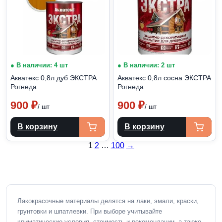
● В наличии: 4 шт
● В наличии: 2 шт
Акватекс 0,8л дуб ЭКСТРА
Акватекс 0,8л сосна ЭКСТРА
Рогнеда
Рогнеда
900
₽
900
₽
/ шт
/ шт
В корзину
В корзину
Posts
1
2
…
100
→
pagination
Лакокрасочные материалы делятся на лаки, эмали, краски,
грунтовки и шпатлевки. При выборе учитывайте
климатические условия, стоимость и рекомендации, а также