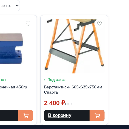
♡
♡
1 шт
◐ Под заказ
знечная 450гр
Верстак-тиски 605х635х750мм
Спарта
2 400
₽
/ шт
В корзину