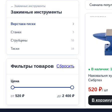
← Зажимные инструменты
Зажимные инструменты
Верстаки-тиски
2
Станки
5
Струбцины
55
Тиски
16
Фильтры товаров
Сбросить
● В наличии: 
Наковальня ку
Сибртех
Цена
520
₽
/ шт
Min
Max
от
520 ₽
до
2 400 ₽
В корзину
price
price