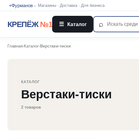
⌖
Фурманов
Магазины
·
Доставка
·
Для бизнеса
⌄
⌕
КРЕПЁЖ
№1
☰
Каталог
Главная
›
Каталог
›
Верстаки-тиски
КАТАЛОГ
Верстаки-тиски
2 товаров