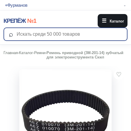
⌖
Фурманов
⌄
КРЕПЁЖ
№1
☰
Каталог
⌕
Главная
›
Каталог
›
Ремни
›
Ремень приводной (3M-201-14) зубчатый
для электроинструмента Скил
♡