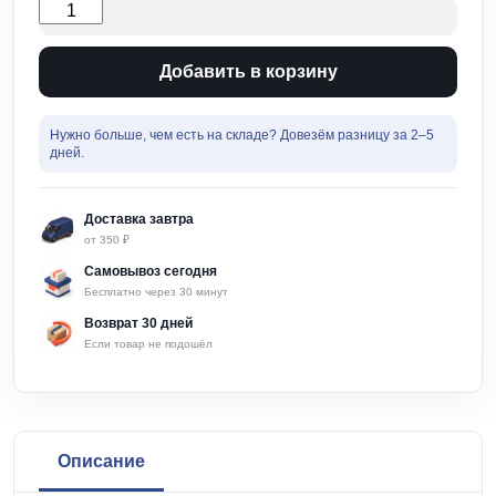
Количество
товара
Ремень
приводной
Добавить в корзину
(3M-
201-
14)
Нужно больше, чем есть на складе? Довезём разницу за 2–5
зубчатый
дней.
для
электроинструмента
Скил
Доставка завтра
от 350 ₽
Самовывоз сегодня
Бесплатно через 30 минут
Возврат 30 дней
Если товар не подошёл
Описание