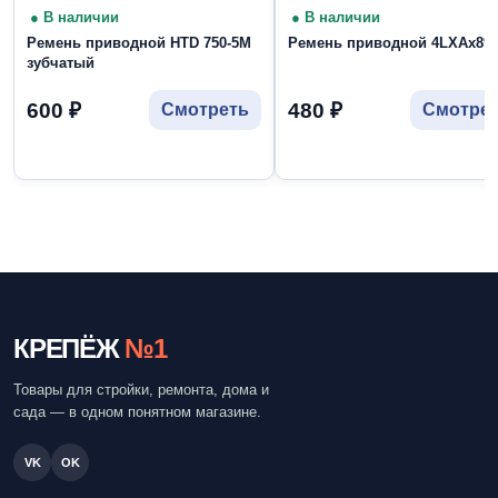
● В наличии
● В наличии
Ремень приводной HTD 750-5M
Ремень приводной 4LXAх89
зубчатый
600
₽
480
₽
Смотреть
Смотре
КРЕПЁЖ
№1
Товары для стройки, ремонта, дома и
сада — в одном понятном магазине.
VK
OK