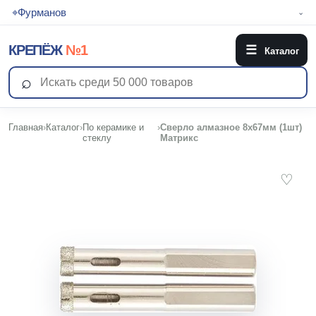
⌖
Фурманов
⌄
КРЕПЁЖ
№1
☰
Каталог
⌕
Главная
›
Каталог
›
По керамике и
›
Сверло алмазное 8х67мм (1шт)
стеклу
Матрикс
♡