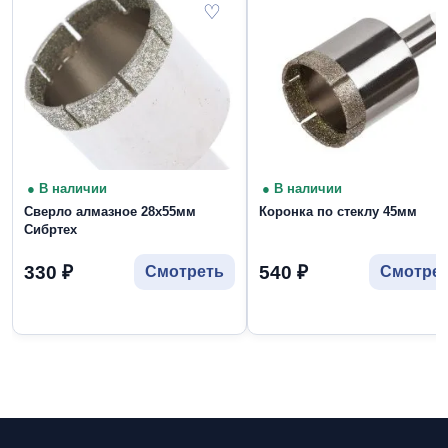
♡
● В наличии
● В наличии
Сверло алмазное 28х55мм
Коронка по стеклу 45мм
Сибртех
330
₽
540
₽
Смотреть
Смотре