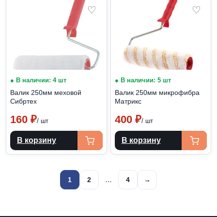
♡
♡
● В наличии: 4 шт
● В наличии: 5 шт
Валик 250мм меховой
Валик 250мм микрофибра
Сибртех
Матрикс
160
₽
400
₽
/ шт
/ шт
В корзину
В корзину
Пагинация
1
2
…
4
→
записей