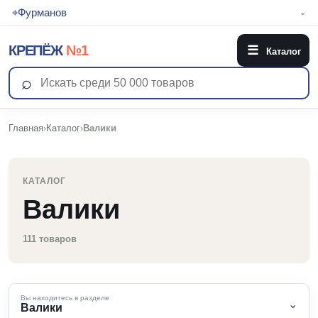
⌖
Фурманов
⌄
КРЕПЁЖ
№1
☰
Каталог
⌕
Главная
›
Каталог
›
Валики
КАТАЛОГ
Валики
111 товаров
Вы находитесь в разделе
⌄
Валики